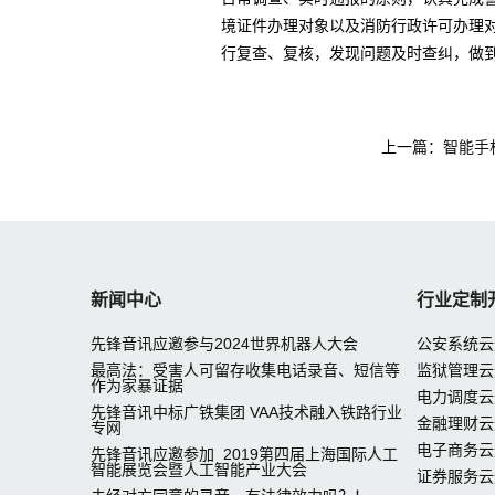
境证件办理对象以及消防行政许可办理
行复查、复核，发现问题及时查纠，做到
上一篇：
智能手
新闻中心
行业定制
先锋音讯应邀参与2024世界机器人大会
公安系统云
最高法：受害人可留存收集电话录音、短信等
监狱管理云
作为家暴证据
电力调度云
先锋音讯中标广铁集团 VAA技术融入铁路行业
金融理财云
专网
电子商务云
先锋音讯应邀参加 2019第四届上海国际人工
智能展览会暨人工智能产业大会
证券服务云