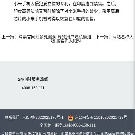
小米手机因侵犯爱立信的专利，在印度遭到禁售。之后，
印度高等法院又暂时解除了对小米手机的禁令，采用高通
芯片的小米手机暂时得以恢复在印度的销售。
上一篇：
购票官网现多处漏洞 导致用户隐私遭泄
下一篇：
网站名称大
胆 域名抓人眼球
24小时服务热线
4008-158-111
联系我们
京ICP备2022025170号-1
京公网安备 11010802021733号
全国统一服务热线:4008-158-111
先锋音讯公司 © 版权所有 公司地址：中国北京市海淀区中关村东路66号世纪科贸大