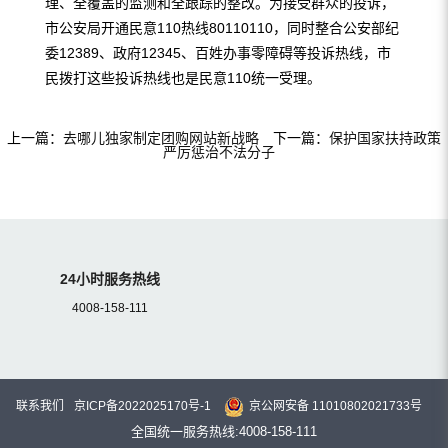
理、全覆盖的监测和全跟踪的整改。为接受群众的投诉，
市公安局开通民意110热线80110110，同时整合公安部纪
委12389、政府12345、百姓办事零障碍等投诉热线，市
民拨打这些投诉热线也是民意110统一受理。
上一篇：
去哪儿独家制定团购网站新战略
下一篇：
保护国家扶持政策
严厉惩治不法分子
24小时服务热线
4008-158-111
联系我们
京ICP备2022025170号-1
京公网安备 11010802021733号
全国统一服务热线:4008-158-111