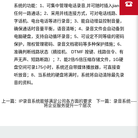
系统的功能：1、可集中管理电话录音,并可随时插入jian听
任何一路通话；2、采用并线连接方式，可对电话线路、数
字话机、电台电话等进行录音；3、能自动增益控制音量，
确保通话时音量平衡，语音清晰；4、录音文件会自动备到
电脑硬盘，支持自动循环录音；5、可设定不同等级的密码
保护，限权管理密码、录音文档密码等多种保护措施；6、
准确判断线路状态（摘挂机、 DTMF 按键、线路信令、有
声无声、短路断路）；7、能2倍/5倍压缩存储文件，1G硬
盘空间可录175小时，系统还自带媒体播放器，可直接查
听放音；8、当系统的硬盘将满时，系统将自动清除最先录
音的资料。
上一篇：
IP录音系统能够满足公司各方面的要求
下一篇：
录音系统----
将企业服务提升一个层次