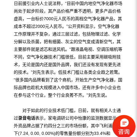
日前援引业内人士说法称，“目前中国内地空气净化器市场
尚处于起步阶段，其产品价格严重不透明，更多产品价格
虚高，一台标价7000元人民币的高档空气净化器产品，其
成本不超过2000元人民币。”公开资料显示，空气净化器
工作原理并不复杂，通过三层过滤，包括物理过滤、化学
分解以及杀菌，把有细菌、灰尘的空气变成清新空气，其
主要部件就是滤芯和送风机。“跟液晶电视、空调压缩机等
不同，空气净化器技术门槛很低，目前主要采用碳吸附技
术，无论是国内还是国外品牌，我们还没有发现有更先进
的技术。”刘先生表示。低技术门槛让各类企业趋之若鹜。
“很多国内品牌看到了这个商机，开始生产空气净化器，国
际品牌也趁机大规模进入中国市场，还有许多中小企业也
在参与这个行业，整个行业良莠不齐。”刘先生说。
对于如此的行业技术低门槛，日前，就有相关人士通
过
录音电话
表示，家电调研公司中怡康的监测数据显示，
外资品牌占据了约四分之三的市场份额，其中飞利浦和松
下(7.24, 0.00, 0.00%)的零售量份额分别为33.4%和