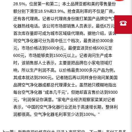
28.5%，位居第一和第二；本土品牌亚都和美的零售量份
额分别下滑至18.5%和3.9%。抢食高利率的不仅是厂商，
还有各代理商。记者以代理商身份拨打某国产品牌空气净
化器热线电话。该公司市场部销售人员表示，最低6万元的
首次库存量即可成为城市区域级代理商。据他介绍，该公
司空气净化器可分为高中低三个档次，最贵进价3000余
元，市场价格达到5000余元，最便宜进货价格500元至
600元，市场能够卖到1500元以上。记者询问生产成本
时，该销售部人士表示，主要是把品牌在小家电领域打
响，所以生产利润不高。以价格最贵3000多元产品为例，
其成本就达到2900元。记者随后再以同样身份询问某美国
品牌空气净化器成都总代理谭女士。虽然她只模糊地指出
每台空气净化器 “成本几千元”，但她却直言售价达到9300
元，“利润保证你满意。”家电产业经济观察家梁某对记者
表示，“中国的空气净化器行业还处于高速增长期，整体利
润都很高。空气净化器毛利率至少达到100%。”