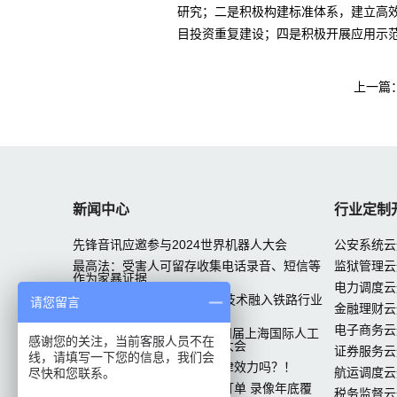
研究；二是积极构建标准体系，建立高
目投资重复建设；四是积极开展应用示
上一篇
新闻中心
行业定制
先锋音讯应邀参与2024世界机器人大会
公安系统云
最高法：受害人可留存收集电话录音、短信等
监狱管理云
作为家暴证据
电力调度云
先锋音讯中标广铁集团 VAA技术融入铁路行业
请您留言
金融理财云
专网
电子商务云
先锋音讯应邀参加 2019第四届上海国际人工
感谢您的关注，当前客服人员不在
智能展览会暨人工智能产业大会
证券服务云
线，请填写一下您的信息，我们会
未经对方同意的录音，有法律效力吗？！
航运调度云
尽快和您联系。
滴滴：行程录音已覆盖所有订单 录像年底覆
税务监督云