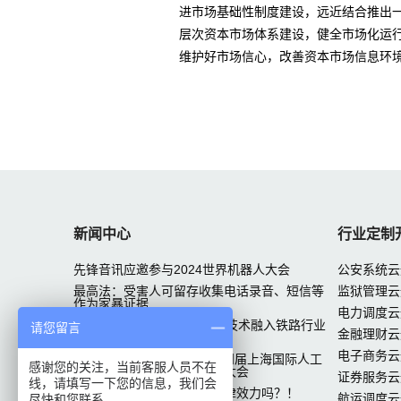
进市场基础性制度建设，远近结合推出
层次资本市场体系建设，健全市场化运
维护好市场信心，改善资本市场信息环
新闻中心
行业定制
先锋音讯应邀参与2024世界机器人大会
公安系统云
最高法：受害人可留存收集电话录音、短信等
监狱管理云
作为家暴证据
电力调度云
先锋音讯中标广铁集团 VAA技术融入铁路行业
请您留言
金融理财云
专网
电子商务云
先锋音讯应邀参加 2019第四届上海国际人工
感谢您的关注，当前客服人员不在
智能展览会暨人工智能产业大会
证券服务云
线，请填写一下您的信息，我们会
未经对方同意的录音，有法律效力吗？！
航运调度云
尽快和您联系。